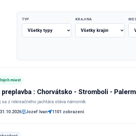
TYP
KRAJINA
ME
ľných miest
 preplavba : Chorvátsko - Stromboli - Paler
j sa z rekreačného jachtára stáva námorník
 31.10.2026
Jozef Ivan
1101 zobrazení
 obsadené