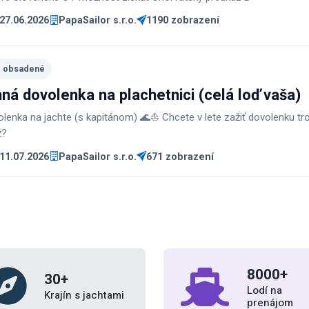
 27.06.2026
PapaSailor s.r.o.
1190 zobrazení
e obsadené
nná dovolenka na plachetnici (celá loď vaša)
lenka na jachte (s kapitánom) 🌊⛵ Chcete v lete zažiť dovolenku tr
ž?
 11.07.2026
PapaSailor s.r.o.
671 zobrazení
8000
+
30
+
Lodí na
Krajín s jachtami
prenájom