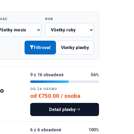
SIAC
ROK
Filtrovať
Všetky plavby
9 z 16 obsadené
56%
mo
OD ZA OSOBU
od €750.00 / osoba
Detail plavby
6 z 6 obsadené
100%