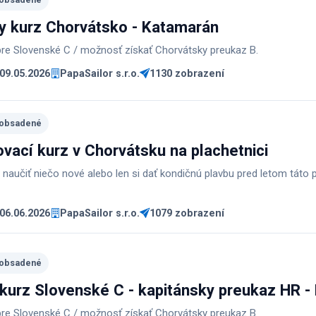
y kurz Chorvátsko - Katamarán
 pre Slovenské C / možnosť získať Chorvátsky preukaz B.
 09.05.2026
PapaSailor s.r.o.
1130 zobrazení
 obsadené
vací kurz v Chorvátsku na plachetnici
 naučiť niečo nové alebo len si dať kondičnú plavbu pred letom táto p
 06.06.2026
PapaSailor s.r.o.
1079 zobrazení
 obsadené
 kurz Slovenské C - kapitánsky preukaz HR -
 pre Slovenské C / možnosť získať Chorvátsky preukaz B