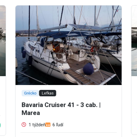
Grécko
Lefkas
Bavaria Cruiser 41 - 3 cab. |
Marea
0
1 týždeň
6 ľudí