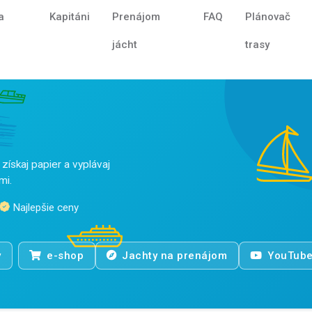
a
Kapitáni
Prenájom
FAQ
Plánovač
jácht
trasy
získaj papier a vyplávaj
mi.
Najlepšie ceny
y
e-shop
Jachty na prenájom
YouTub