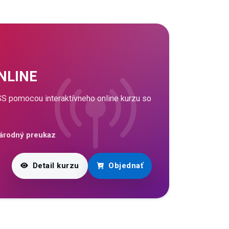
ONLINE
S pomocou interaktívneho online kurzu so
árodný preukaz
Detail kurzu
Objednať