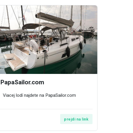
Chorvátsk
PapaSailor.com
Bavaria
Viacej lodí najdete na PapaSailor.com
Galeb
1 týžd
prejdi na link
Nova Eur