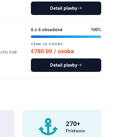
Detail plavby
6 z 6 obsadené
100%
CENA ZA OSOBU
€780.00 / osoba
ochu inak
Detail plavby
300
+
Prístavov