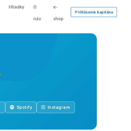
Hliadky
O
e-
Prihlásenie kapitána
nás
shop
e
Spotify
Instagram