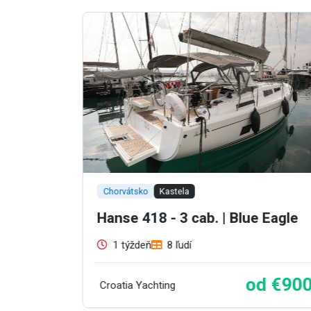
Chorvátsko
Kastela
. |
Hanse 418 - 3 cab. | Blue Eagle
1 týždeň
8 ľudí
od €90
Croatia Yachting
 €1100