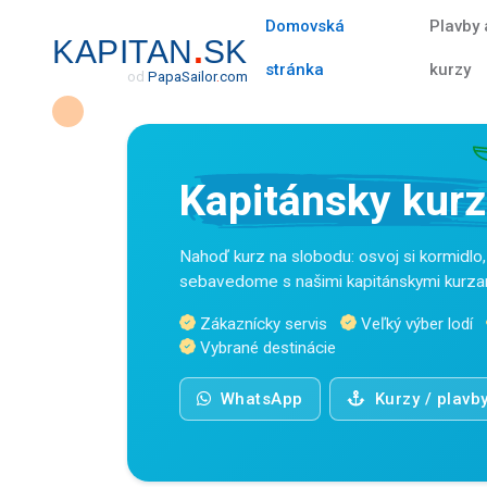
Domovská
Plavby 
.
KAPITAN
SK
stránka
kurzy
od
Papa
Sailor
.
com
Kapitánsky kurz
Nahoď kurz na slobodu: osvoj si kormidlo, 
sebavedome s našimi kapitánskymi kurza
Zákaznícky servis
Veľký výber lodí
Vybrané destinácie
WhatsApp
Kurzy / plavb