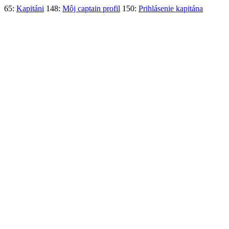
65:
Kapitáni
148:
Môj captain profil
150:
Prihlásenie kapitána