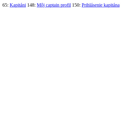
65:
Kapitáni
148:
Môj captain profil
150:
Prihlásenie kapitána