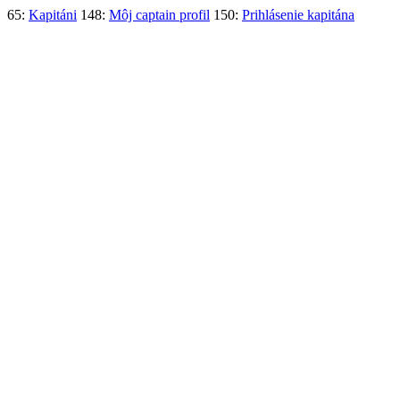
65:
Kapitáni
148:
Môj captain profil
150:
Prihlásenie kapitána