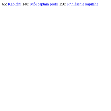
65:
Kapitáni
148:
Môj captain profil
150:
Prihlásenie kapitána