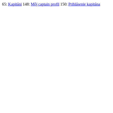
65:
Kapitáni
148:
Môj captain profil
150:
Prihlásenie kapitána