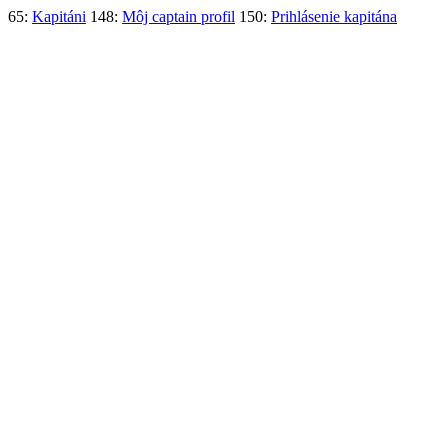
65:
Kapitáni
148:
Môj captain profil
150:
Prihlásenie kapitána