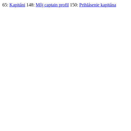
65:
Kapitáni
148:
Môj captain profil
150:
Prihlásenie kapitána