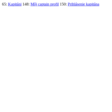
65:
Kapitáni
148:
Môj captain profil
150:
Prihlásenie kapitána