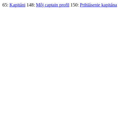
65:
Kapitáni
148:
Môj captain profil
150:
Prihlásenie kapitána