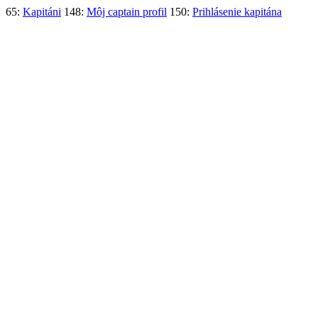
65:
Kapitáni
148:
Môj captain profil
150:
Prihlásenie kapitána