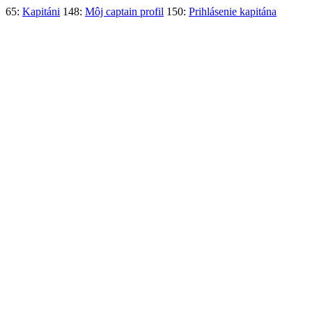
65:
Kapitáni
148:
Môj captain profil
150:
Prihlásenie kapitána