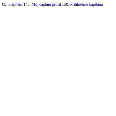
65:
Kapitáni
148:
Môj captain profil
150:
Prihlásenie kapitána