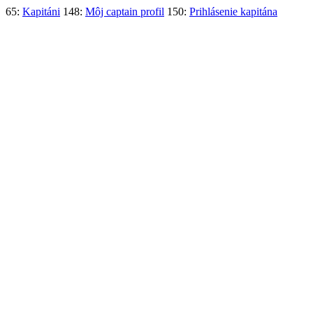
65:
Kapitáni
148:
Môj captain profil
150:
Prihlásenie kapitána