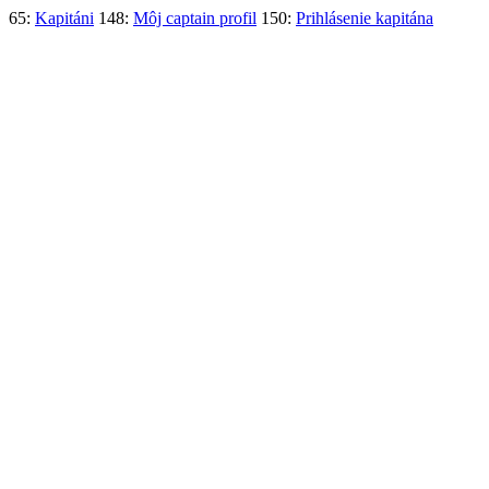
65:
Kapitáni
148:
Môj captain profil
150:
Prihlásenie kapitána