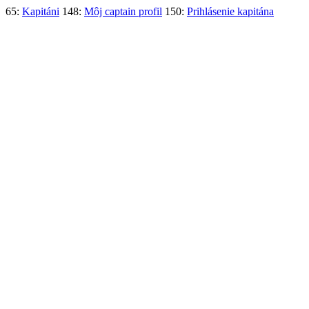
65:
Kapitáni
148:
Môj captain profil
150:
Prihlásenie kapitána