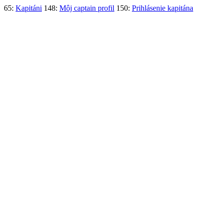
65:
Kapitáni
148:
Môj captain profil
150:
Prihlásenie kapitána