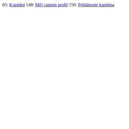
65:
Kapitáni
148:
Môj captain profil
150:
Prihlásenie kapitána