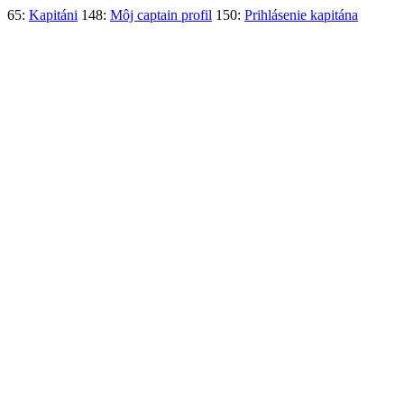
65:
Kapitáni
148:
Môj captain profil
150:
Prihlásenie kapitána