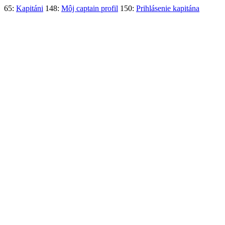
65:
Kapitáni
148:
Môj captain profil
150:
Prihlásenie kapitána