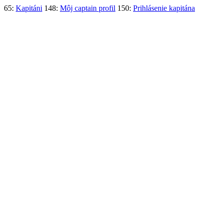
65:
Kapitáni
148:
Môj captain profil
150:
Prihlásenie kapitána