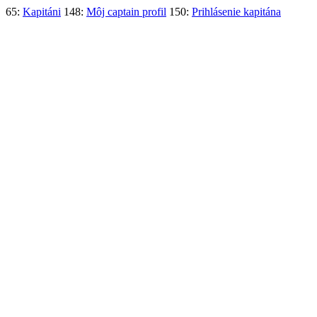
65:
Kapitáni
148:
Môj captain profil
150:
Prihlásenie kapitána