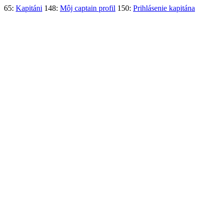
65:
Kapitáni
148:
Môj captain profil
150:
Prihlásenie kapitána