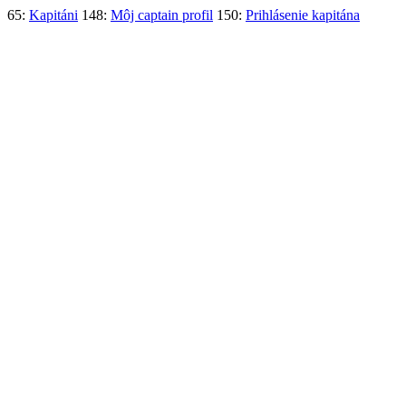
65:
Kapitáni
148:
Môj captain profil
150:
Prihlásenie kapitána