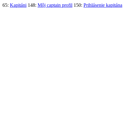
65:
Kapitáni
148:
Môj captain profil
150:
Prihlásenie kapitána