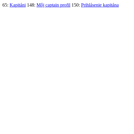
65:
Kapitáni
148:
Môj captain profil
150:
Prihlásenie kapitána