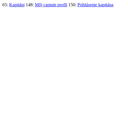
65:
Kapitáni
148:
Môj captain profil
150:
Prihlásenie kapitána