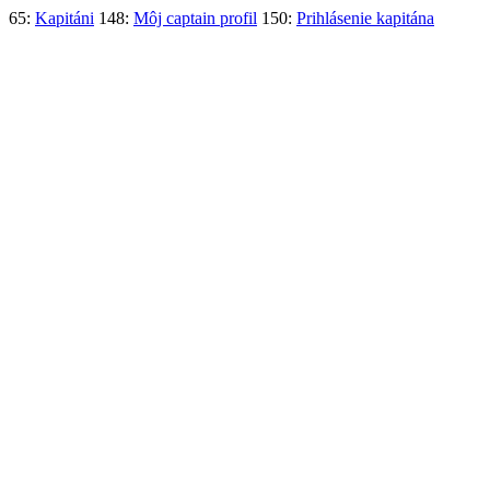
65:
Kapitáni
148:
Môj captain profil
150:
Prihlásenie kapitána