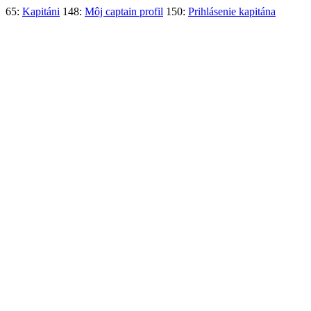
65:
Kapitáni
148:
Môj captain profil
150:
Prihlásenie kapitána