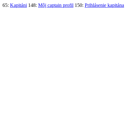
65:
Kapitáni
148:
Môj captain profil
150:
Prihlásenie kapitána