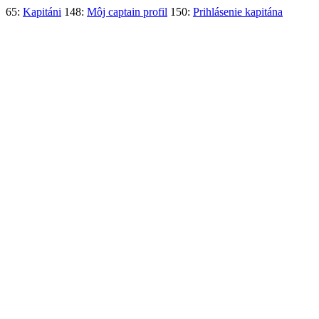
65:
Kapitáni
148:
Môj captain profil
150:
Prihlásenie kapitána