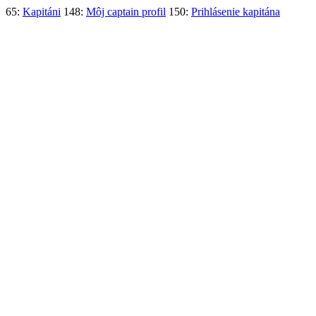
65:
Kapitáni
148:
Môj captain profil
150:
Prihlásenie kapitána