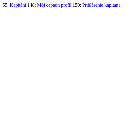
65:
Kapitáni
148:
Môj captain profil
150:
Prihlásenie kapitána