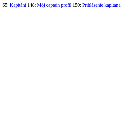
65:
Kapitáni
148:
Môj captain profil
150:
Prihlásenie kapitána