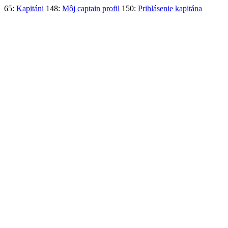
65:
Kapitáni
148:
Môj captain profil
150:
Prihlásenie kapitána