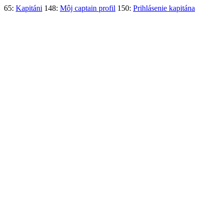
65:
Kapitáni
148:
Môj captain profil
150:
Prihlásenie kapitána