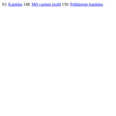
65:
Kapitáni
148:
Môj captain profil
150:
Prihlásenie kapitána