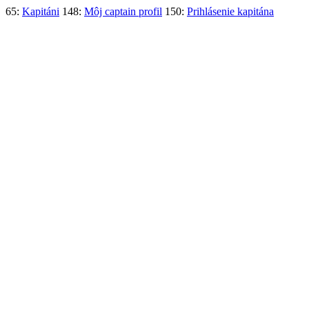
65:
Kapitáni
148:
Môj captain profil
150:
Prihlásenie kapitána