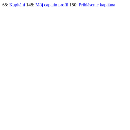
65:
Kapitáni
148:
Môj captain profil
150:
Prihlásenie kapitána