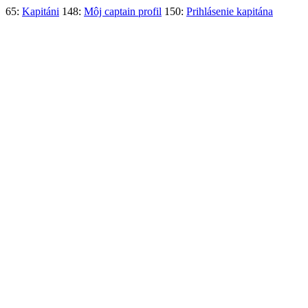
65:
Kapitáni
148:
Môj captain profil
150:
Prihlásenie kapitána