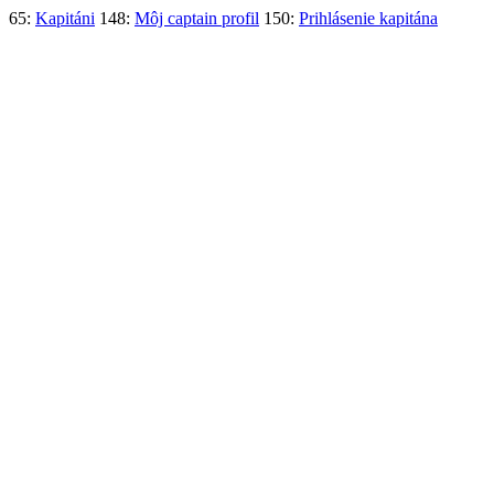
65:
Kapitáni
148:
Môj captain profil
150:
Prihlásenie kapitána