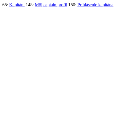
65:
Kapitáni
148:
Môj captain profil
150:
Prihlásenie kapitána