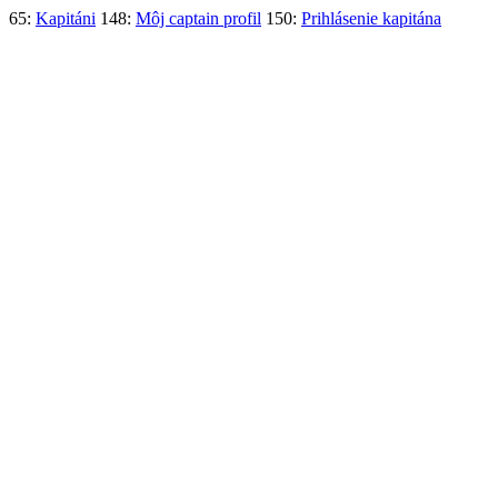
65:
Kapitáni
148:
Môj captain profil
150:
Prihlásenie kapitána