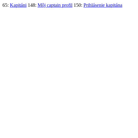
65:
Kapitáni
148:
Môj captain profil
150:
Prihlásenie kapitána