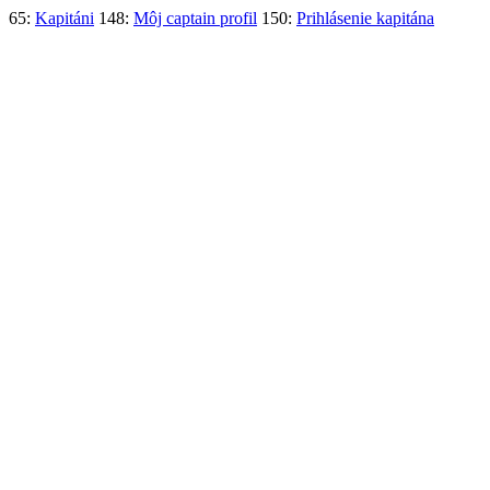
65:
Kapitáni
148:
Môj captain profil
150:
Prihlásenie kapitána