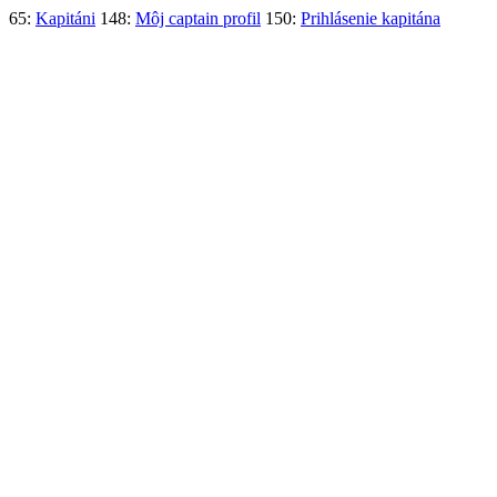
65:
Kapitáni
148:
Môj captain profil
150:
Prihlásenie kapitána