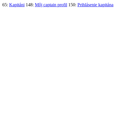
65:
Kapitáni
148:
Môj captain profil
150:
Prihlásenie kapitána