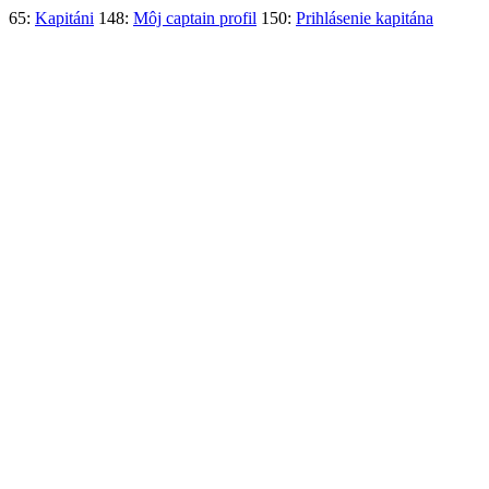
65:
Kapitáni
148:
Môj captain profil
150:
Prihlásenie kapitána