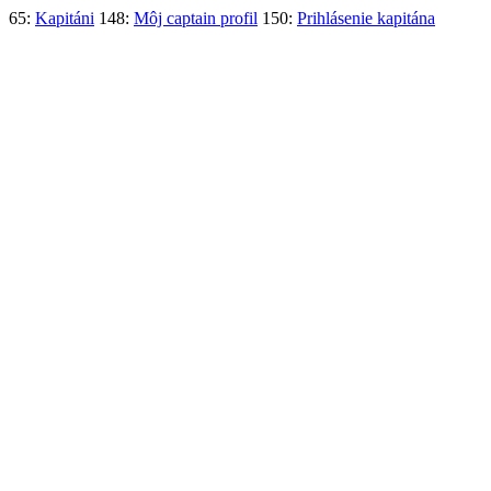
65:
Kapitáni
148:
Môj captain profil
150:
Prihlásenie kapitána