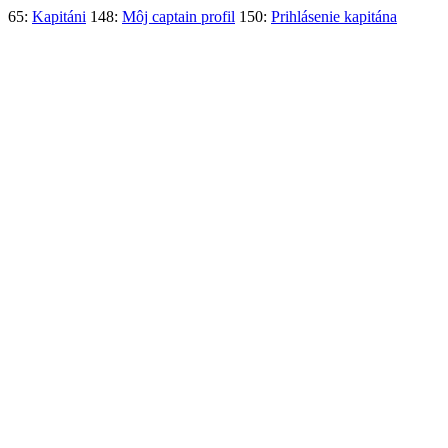
65:
Kapitáni
148:
Môj captain profil
150:
Prihlásenie kapitána